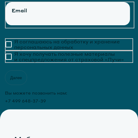
Email
Я соглашаюсь на обработку и хранение
персональных данных
Я хочу получать
полезные материалы
и спецпредложения
от страховой «Лучи»
Далее
Вы можете позвонить нам:
+7 499 648-37-39