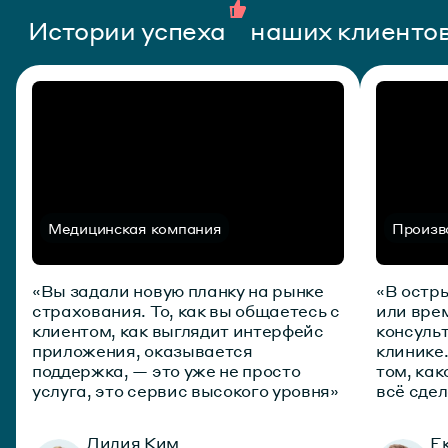
Истории успеха
наших клиенто
Медицинская компания
Произв
«Вы задали новую планку на рынке
«В остры
страхования. То, как вы общаетесь с
или вре
клиентом, как выглядит интерфейс
консуль
приложения, оказывается
клинике
поддержка, — это уже не просто
том, как
услуга, это сервис высокого уровня»
всё сдел
Лидия Ким
Е