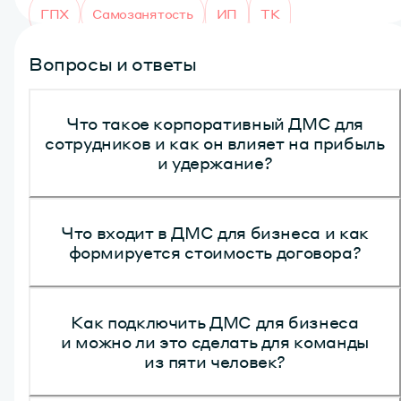
ГПХ
Самозанятость
ИП
ТК
Вопросы и ответы
Что такое корпоративный ДМС для
сотрудников и как он влияет на прибыль
и удержание?
Корпоративное добровольное медицинское страхование
Что входит в ДМС для бизнеса и как
(ДМС) — решение, которое помогает вашей команде
формируется стоимость договора?
быстро получать медицинскую помощь в клиниках
с высокими оценками по всей стране.
По ДМС сотрудники смогут обращаться за медицинской
Мы предлагаем гибкие условия, чтобы обеспечить
помощью без длительного ожидания в очередях,
Как подключить ДМС для бизнеса
небольшим командам доступ к качественному
а также получать качественное обслуживание.
и можно ли это сделать для команды
медицинскому обслуживанию, сохраняя до 90%
возможностей программ для бизнеса. Наполнение
из пяти человек?
ДМС «Лучи» для бизнеса поможет сократить
программы будет зависеть от выбранного вами тарифа
финансовые потери от частых болезней работников.
и услуг, которые вы можете добавить дополнительно.
Наличие ДМС в соцпакете сделает вашу компанию