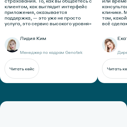
страхования. То, как вы общаетесь с
или време
клиентом, как выглядит интерфейс
консульта
приложения, оказывается
клинике. 
поддержка, — это уже не просто
том, како
услуга, это сервис высокого уровня»
всё сделаю
Лидия Ким
Ека
Менеджер по кадрам Genotek
Дире
Читать кейс
Читать к