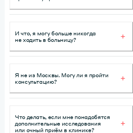
Онлайн-консультации доступны любому человеку
в любой точке мира и позволяют быстро получать
рекомендации и ответы на вопросы о здоровье
И что, я могу больше никогда
не ходить в больницу?
Не совсем. Специалист Виртуальной клиники
проконсультирует по возникшим вопросам
и при необходимости порекомендует посетить очный
Я не из Москвы. Могу ли я пройти
приём в клинике для дополнительного обследования
или в случае экстренной ситуации
консультацию?
Да, конечно. Услуга доступна по всей России
для пользователей, подключивших Виртуальную
клинику
Что делать, если мне понадобятся
дополнительные исследования
или очный приём в клинике?